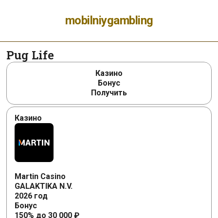
mobilniygambling
Pug Life
Казино
Бонус
Получить
Martin Casino
GALAKTIKA N.V.
2026 год
150% до 30 000 ₽