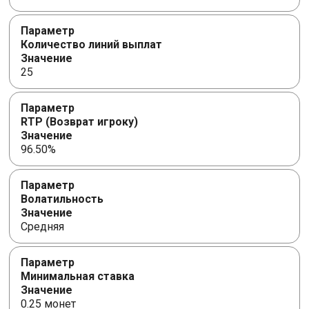
Количество линий выплат
25
RTP (Возврат игроку)
96.50%
Волатильность
Средняя
Минимальная ставка
0.25 монет