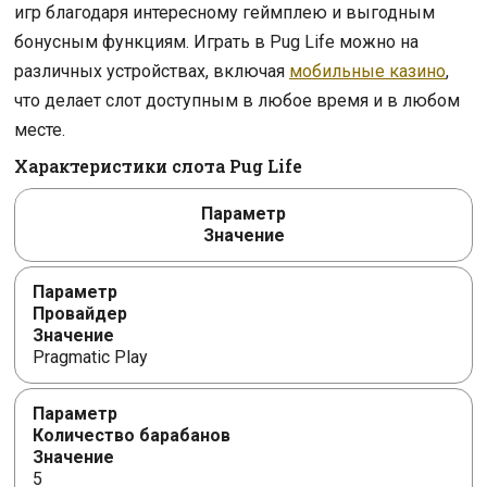
игр благодаря интересному геймплею и выгодным
бонусным функциям. Играть в Pug Life можно на
различных устройствах, включая
мобильные казино
,
что делает слот доступным в любое время и в любом
месте.
Характеристики слота Pug Life
Параметр
Значение
Провайдер
Pragmatic Play
Количество барабанов
5