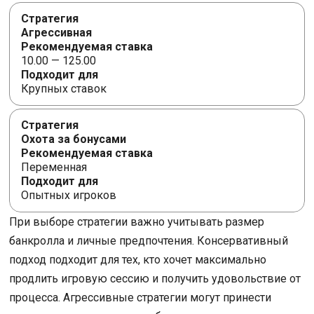
Агрессивная
10.00 — 125.00
Крупных ставок
Охота за бонусами
Переменная
Опытных игроков
При выборе стратегии важно учитывать размер
банкролла и личные предпочтения. Консервативный
подход подходит для тех, кто хочет максимально
продлить игровую сессию и получить удовольствие от
процесса. Агрессивные стратегии могут принести