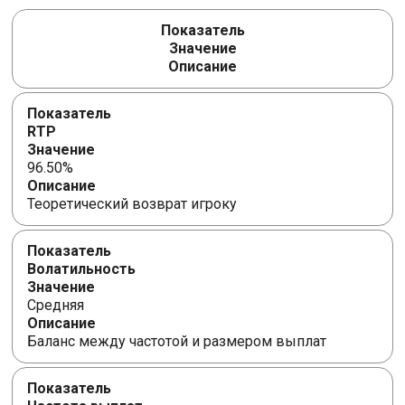
Показатель
Значение
Описание
RTP
96.50%
Теоретический возврат игроку
Волатильность
Средняя
Баланс между частотой и размером выплат